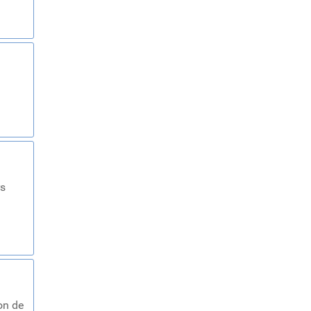
rs
on de