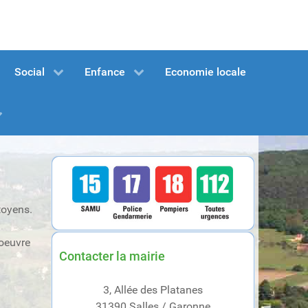
Social
Enfance
Economie locale
toyens.
 oeuvre
Contacter la mairie
3, Allée des Platanes
31390 Salles / Garonne